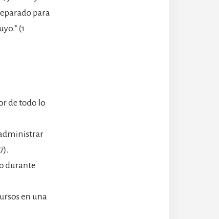
reparado para
yo.” (1
dor de todo lo
 administrar
7).
lo durante
ursos en una