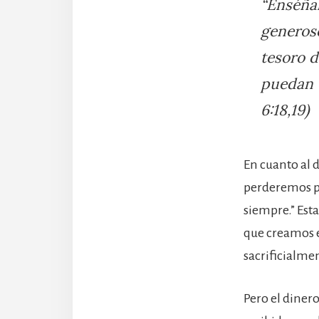
“Enséñal
generoso
tesoro d
puedan e
6:18,19)
En cuanto al 
perderemos pa
siempre.” Est
que creamos 
sacrificialmen
Pero el diner