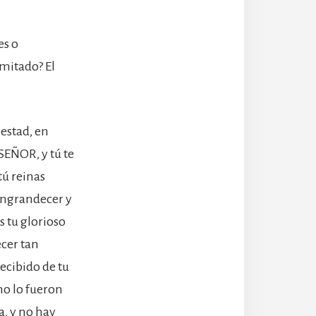
es o
mitado? El
jestad, en
 SEÑOR, y tú te
tú reinas
 engrandecer y
s tu glorioso
cer tan
ecibido de tu
mo lo fueron
a, y no hay