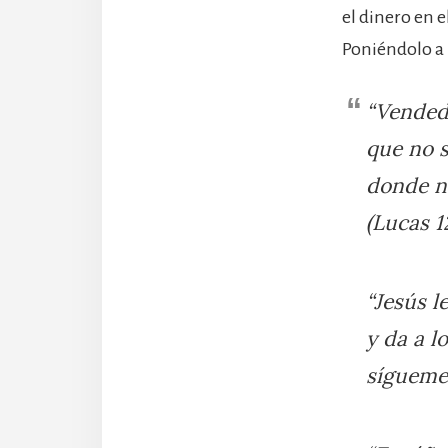
el dinero en 
Poniéndolo a 
“Vended
que no s
donde no
(Lucas 1
“Jesús l
y da a l
sígueme.