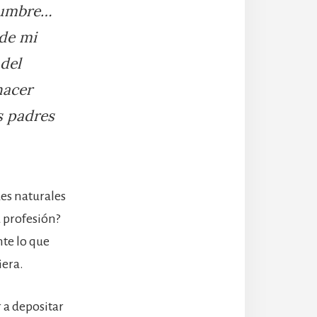
idumbre…
 de mi
del
hacer
us padres
des naturales
 profesión?
te lo que
iera.
 a depositar