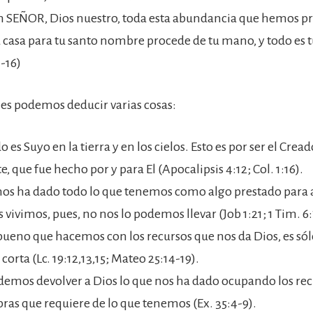
h SEÑOR, Dios nuestro, toda esta abundancia que hemos p
 casa para tu santo nombre procede de tu mano, y todo es tu
-16)
jes podemos deducir varias cosas:
 es Suyo en la tierra y en los cielos. Esto es por ser el Crea
e, que fue hecho por y para El (Apocalipsis 4:12; Col. 1:16).
nos ha dado todo lo que tenemos como algo prestado para
 vivimos, pues, no nos lo podemos llevar (Job 1:21; 1 Tim. 6:
bueno que hacemos con los recursos que nos da Dios, es só
 corta (Lc. 19:12,13,15; Mateo 25:14-19).
emos devolver a Dios lo que nos ha dado ocupando los rec
bras que requiere de lo que tenemos (Ex. 35:4-9).