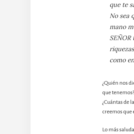
que te s
No sea q
mano me
SEÑOR tu
riquezas
como en e
¿Quién nos dio
que tenemos? 
¿Cuántas de l
creemos que e
Lo más saluda