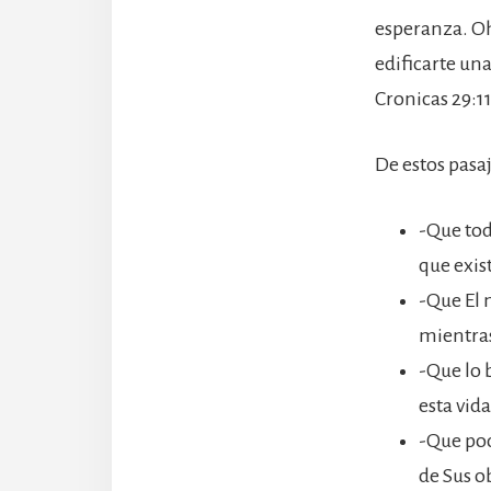
esperanza. O
edificarte una
Cronicas 29:11
De estos pasa
-Que todo
que exist
-Que El 
mientras
-Que lo 
esta vida
-Que pod
de Sus o