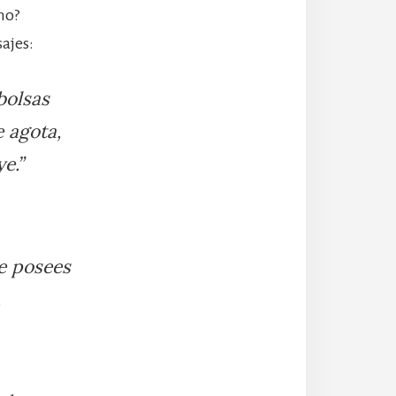
mo?
sajes:
bolsas
e agota,
e.”
ue posees
,