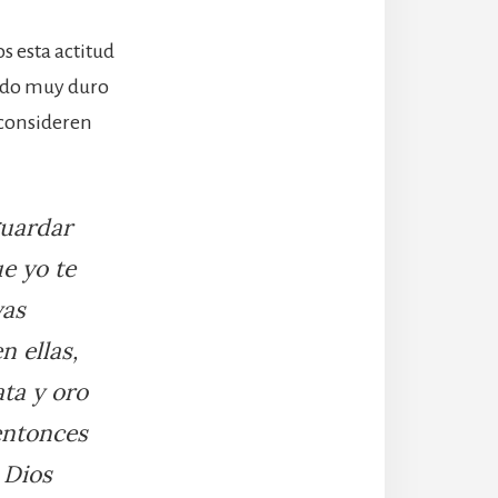
s esta actitud
jado muy duro
 consideren
guardar
e yo te
yas
n ellas,
ata y oro
 entonces
 Dios