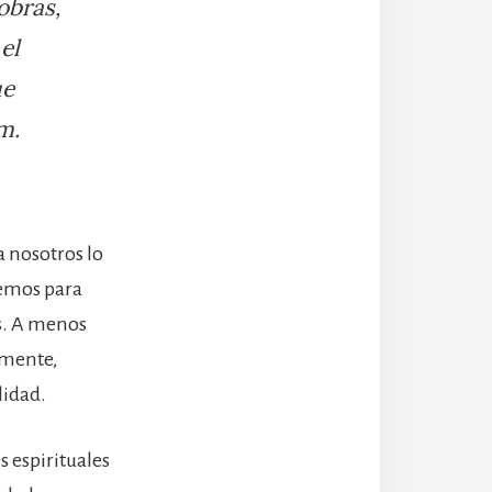
obras,
el
ue
m.
a nosotros lo
remos para
es. A menos
amente,
lidad.
 espirituales