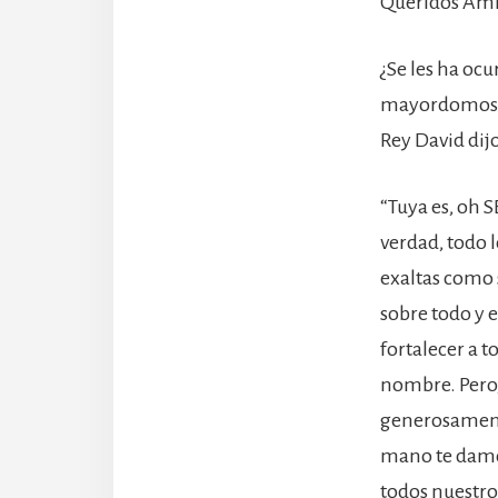
Queridos Ami
¿Se les ha oc
mayordomos de
Rey David dij
“Tuya es, oh S
verdad, todo l
exaltas como 
sobre todo y 
fortalecer a 
nombre. Pero,
generosamente
mano te damos
todos nuestro