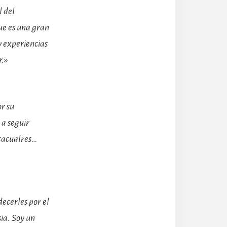
l del
ue es una gran
y experiencias
r.»
r su
 a seguir
ctacualres…
ecerles por el
ia. Soy un