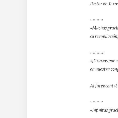
Pastor en Texas
::::::::::
«Muchas gracia
su recopilación
:::::::::::
«¡Gracias por e
en nuestra cong
Al fin encontré
::::::::::
«Infinitas gra