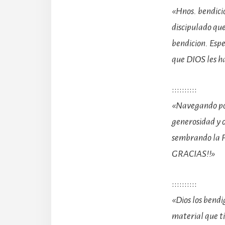
«Hnos. bendici
discipulado qu
bendicion. Espe
que DIOS les ha
::::::::::
«Navegando por
generosidad y o
sembrando la P
GRACIAS!!»
::::::::::
«Dios los bend
material que ti