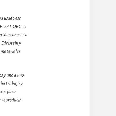
ha usado ese
de PLSAL.ORG es
 sólo conocer a
l Edelstein y
 materiales
s y uno a uno.
cho trabajo y
tros para
a reproducir