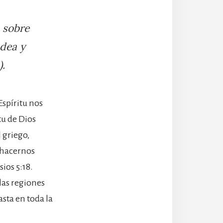
 sobre
udea y
).
Espíritu nos
tu de Dios
 griego,
 hacernos
ios 5:18.
las regiones
asta en toda la