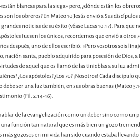
 «están blancas para la siega» pero, ¿dónde están los obrero
s son los obreros? En Mateo 10 Jesús envió a Sus discípulos 
 grandes noticias de su éxito (véase Lucas 10:17). Para que
apóstoles fuesen los únicos, recordemos que envió a otros 7
Años después, uno de ellos escribió: «Pero vosotros sois lina
o, nación santa, pueblo adquirido para posesión de Dios, a 
virtudes de aquel que os llamó de las tinieblas a su luz admi
uiénes? ¿Los apóstoles? ¿Los 70? ¡Nosotros! Cada discípulo qu
 debe ser una luz también, en sus obras buenas (Mateo 5:16
stimonio (Fil. 2:14-16).
ablar de la evangelización como un deber sino como un pr
una función tan natural que es más bien un gozo tremend
más gozosos en mi vida han sido cuando estaba llevando