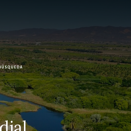
 BÚSQUEDA
dial