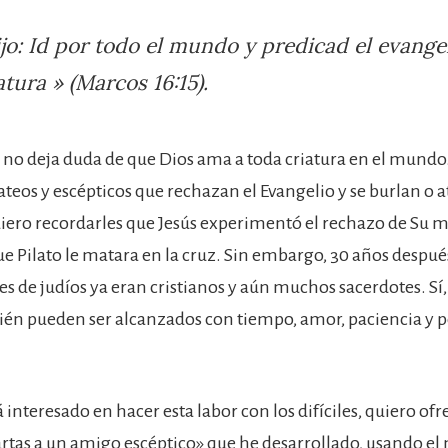
ijo: Id por todo el mundo y predicad el evange
atura » (Marcos 16:15).
no deja duda de que Dios ama a toda criatura en el mundo.
 ateos y escépticos que rechazan el Evangelio y se burlan o a
uiero recordarles que Jesús experimentó el rechazo de Su
ue Pilato le matara en la cruz. Sin embargo, 30 años después
es de judíos ya eran cristianos y aún muchos sacerdotes. Sí,
bién pueden ser alcanzados con tiempo, amor, paciencia y 
á interesado en hacer esta labor con los difíciles, quiero of
Cartas a un amigo escéptico» que he desarrollado, usando el