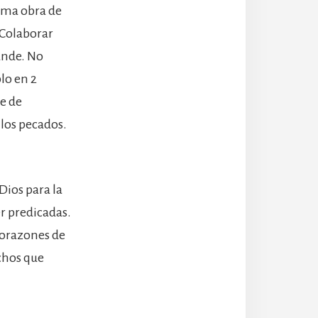
sma obra de
. Colaborar
ande. No
lo en 2
e de
 los pecados.
Dios para la
er predicadas.
corazones de
uchos que