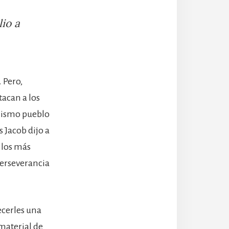
lio a
 Pero,
tacan a los
 mismo pueblo
 Jacob dijo a
 los más
perseverancia
recerles una
 material de