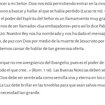
cer a mi Señor. Dios nos está permitiendo entrar en la mi
vino a buscar y hallar al que se había perdido (Lucas 19:10)
r el poder del Espíritu del Señor es un llamamiento muy gr
nos de ser llamados «Sus embajadores» pero así lo dice Pab
9,20. Nuestro Rey nos ha nombrado y nos ha dado el mensaj
n, de paz con Dios por medio de la muerte de Jesucristo por
emos cansar de hablar de tan generosa oferta.
Porque no me avergüenzo del Evangelio, pues es el poder de 
todo el que cree…» (Rom. 1:16). Las Buenas Noticias deben s
 Dios debe ser sembrada como semilla viva y eterna en los 
La Luz debe brillar en las tinieblas para que sean salvos m
 necesidad tan grande.