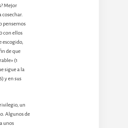
s? Mejor
a cosechar.
 no pensemos
0 con ellos
je escogido,
fin de que
rable» (1
e sigue a la
) y en sus
ivilegio, un
o. Algunos de
 a unos