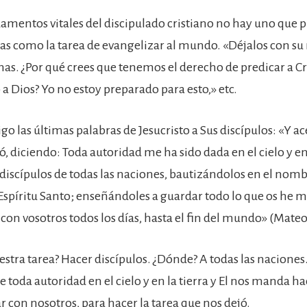
damentos vitales del discipulado cristiano no hay uno que 
tas como la tarea de evangelizar al mundo. «Déjalos con su 
as. ¿Por qué crees que tenemos el derecho de predicar a Cr
a Dios? Yo no estoy preparado para esto,» etc.
o las últimas palabras de Jesucristo a Sus discípulos: «Y 
ló, diciendo: Toda autoridad me ha sido dada en el cielo y en l
 discípulos de todas las naciones, bautizándolos en el nomb
l Espíritu Santo; enseñándoles a guardar todo lo que os he 
 con vosotros todos los días, hasta el fin del mundo» (Mateo
uestra tarea? Hacer discípulos. ¿Dónde? A todas las naciones
e toda autoridad en el cielo y en la tierra y El nos manda h
r con nosotros, para hacer la tarea que nos dejó.