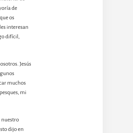
yoría de
 que os
les interesan
 difícil,
nosotros. Jesús
Algunos
scar muchos
 pesques, mi
e nuestro
sto dijo en