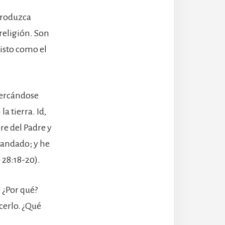
produzca
religión. Son
isto como el
acercándose
a tierra. Id,
re del Padre y
mandado; y he
 28:18-20).
. ¿Por qué?
acerlo. ¿Qué