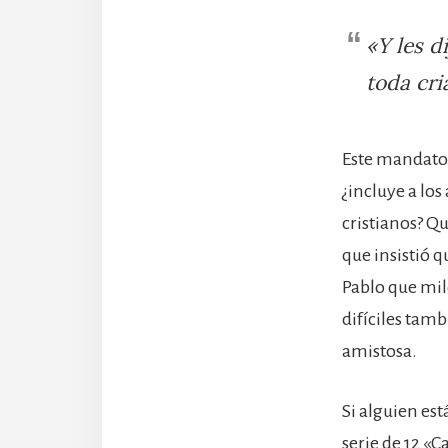
«Y les d
toda cri
Este mandato 
¿incluye a los
cristianos? Q
que insistió q
Pablo que mil
difíciles tam
amistosa.
Si alguien est
serie de 12 «