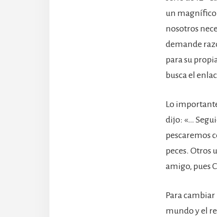
un magnífico m
nosotros nece
demande razon
para su propi
busca el enlac
Lo importante 
dijo: «… Segu
pescaremos c
peces. Otros 
amigo, pues Cr
Para cambiar 
mundo y el re