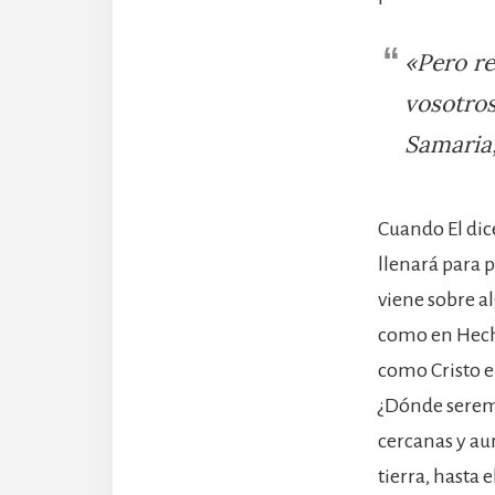
«Pero re
vosotros
Samaria,
Cuando El dice
llenará para p
viene sobre al
como en Hecho
como Cristo e
¿Dónde seremo
cercanas y aun
tierra, hasta 