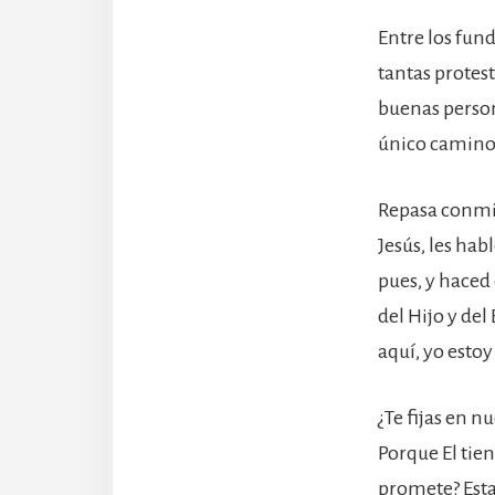
Entre los fun
tantas protes
buenas person
único camino 
Repasa conmig
Jesús, les hab
pues, y haced
del Hijo y de
aquí, yo estoy
¿Te fijas en n
Porque El tien
promete? Esta