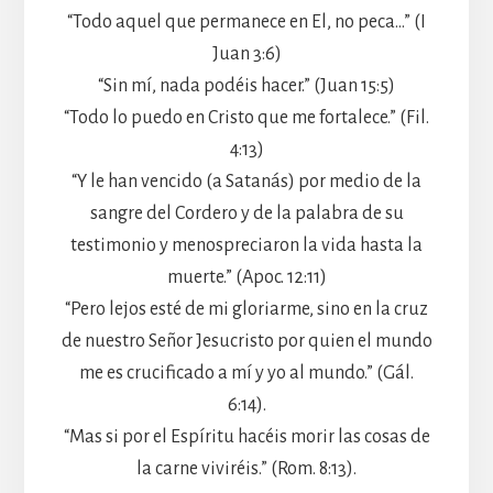
“Todo aquel que permanece en El, no peca…” (I
Juan 3:6)
“Sin mí, nada podéis hacer.” (Juan 15:5)
“Todo lo puedo en Cristo que me fortalece.” (Fil.
4:13)
“Y le han vencido (a Satanás) por medio de la
sangre del Cordero y de la palabra de su
testimonio y menospreciaron la vida hasta la
muerte.” (Apoc. 12:11)
“Pero lejos esté de mi gloriarme, sino en la cruz
de nuestro Señor Jesucristo por quien el mundo
me es crucificado a mí y yo al mundo.” (Gál.
6:14).
“Mas si por el Espíritu hacéis morir las cosas de
la carne viviréis.” (Rom. 8:13).