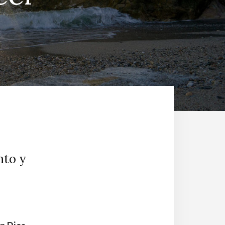
nto y
S