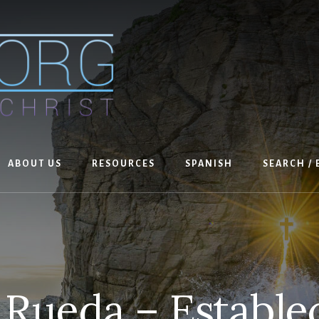
ABOUT US
RESOURCES
SPANISH
SEARCH /
 Rueda – Estable