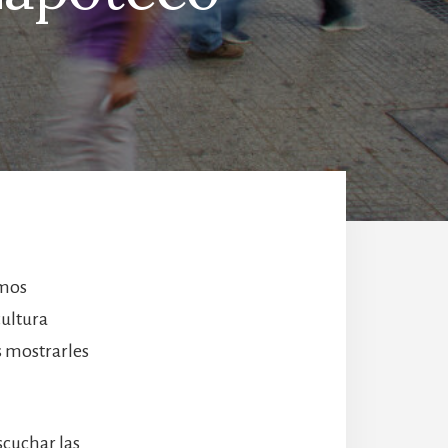
amos
cultura
s mostrarles
scuchar las