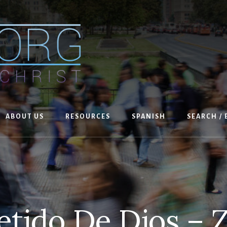
ABOUT US
RESOURCES
SPANISH
SEARCH /
etido De Dios – 