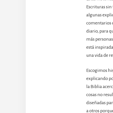
Escrituras sin
algunas expli
comentarios d
diario, para q
más personas 
está inspirada
una vida de re
Escogimos his
explicando po
la Biblia acer
cosas no resu
diseñadas par
a otros porque