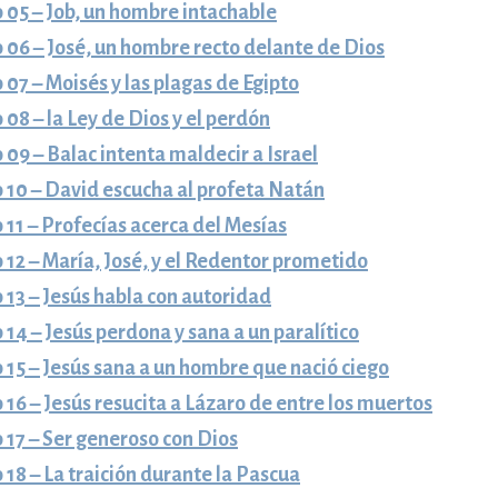
 05 – Job, un hombre intachable
 06 – José, un hombre recto delante de Dios
 07 – Moisés y las plagas de Egipto
 08 – la Ley de Dios y el perdón
 09 – Balac intenta maldecir a Israel
 10 – David escucha al profeta Natán
 11 – Profecías acerca del Mesías
 12 – María, José, y el Redentor prometido
 13 – Jesús habla con autoridad
 14 – Jesús perdona y sana a un paralítico
 15 – Jesús sana a un hombre que nació ciego
 16 – Jesús resucita a Lázaro de entre los muertos
 17 – Ser generoso con Dios
 18 – La traición durante la Pascua