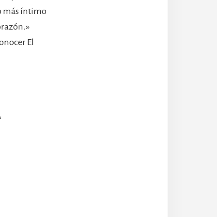
lo más íntimo
corazón.»
conocer El
A