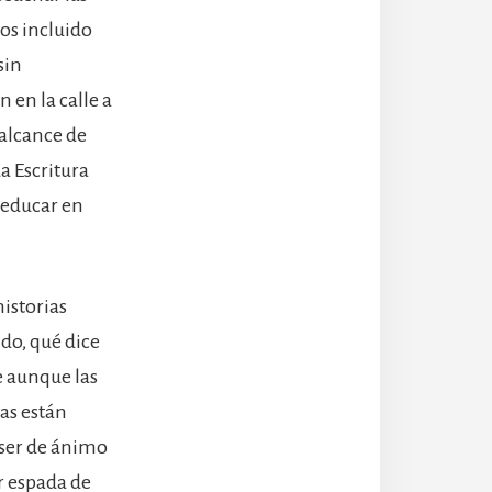
mos incluido
sin
 en la calle a
 alcance de
a Escritura
y educar en
istorias
do, qué dice
e aunque las
as están
 ser de ánimo
er espada de