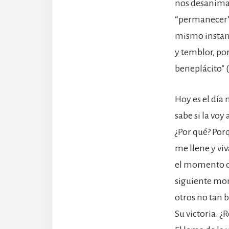
nos desanima 
“permanecer” 
mismo instant
y temblor, po
beneplácito” (
Hoy es el día
sabe si la vo
¿Por qué? Por
me llene y viv
el momento qu
siguiente mo
otros no tan 
Su victoria. ¿