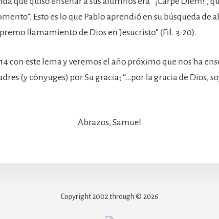
 vida que quiso enseñar a sus alumnos era “¡Carpe Diem!”, qu
omento”. Esto es lo que Pablo aprendió en su búsqueda de a
premo llamamiento de Dios en Jesucristo” (Fil. 3:20).
14 con este lema y veremos el año próximo que nos ha ens
dres (y cónyuges) por Su gracia; “…por la gracia de Dios, so
Abrazos, Samuel
Copyright 2002 through © 2026