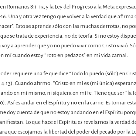
 en Romanos 8:1-13, y la Ley del Progreso a la Meta expresa
-16. Una y otra vez tengo que volver a la verdad que afirma 
acer”. Esto se aprende sólo con las muchas derrotas, no por
ue se trata de experiencia, no de teoría. Si no estoy dispue
 voy a aprender que yo no puedo vivir como Cristo vivió. Só
 en mí cuando estoy “roto en pedazos” en mi vida carnal.
 poder requiere una fe que dice “Todo lo puedo (sólo) en Cri
l. 4:13). Cuando afirmo: “Cristo en mí es (mi única) esperanz
ando en mí mismo, ni siquiera en mi fe. Tiene que ser “la fe
20). Así es andar en el Espíritu y no en la carne. Es tomar est
me doy cuenta de que no estoy andando en el Espíritu porq
nifiestan. Lo que hace el Espíritu es revelarnos la verdad d
ra que escojamos la libertad del poder del pecado por la Le