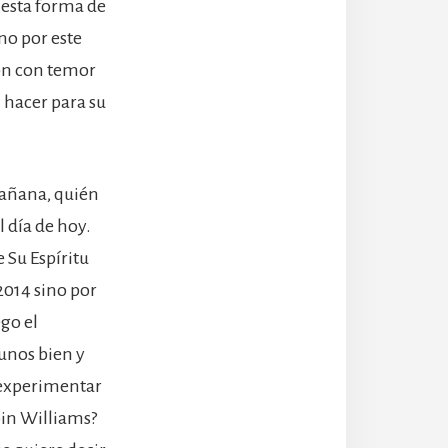
 esta forma de
no por este
ión con temor
 hacer para su
mañana, quién
 día de hoy.
 Su Espíritu
2014 sino por
go el
nos bien y
a experimentar
bin Williams?