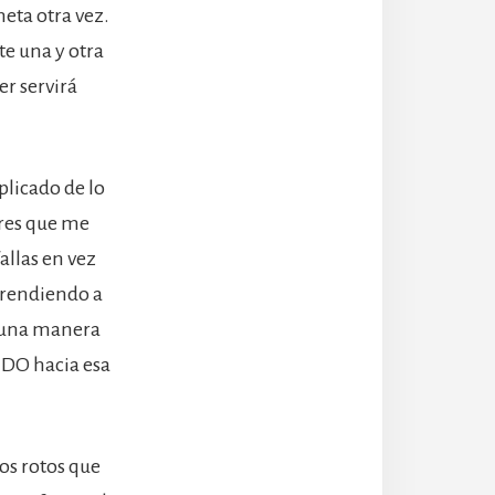
meta otra vez.
te una y otra
er servirá
plicado de lo
eres que me
allas en vez
aprendiendo a
y una manera
NDO hacia esa
os rotos que