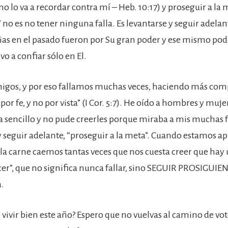
o lo va a recordar contra mí – Heb. 10:17) y proseguir a la 
no es no tener ninguna falla. Es levantarse y seguir adelan
orias en el pasado fueron por Su gran poder y ese mismo pod
lvo a confiar sólo en El.
amigos, y por eso fallamos muchas veces, haciendo más com
por fe, y no por vista” (I Cor. 5:7). He oído a hombres y muj
a sencillo y no pude creerles porque miraba a mis muchas f
 y seguir adelante, “proseguir a la meta”. Cuando estamos 
 la carne caemos tantas veces que nos cuesta creer que ha
r”, que no significa nunca fallar, sino SEGUIR PROSIGUIE
.
vivir bien este año? Espero que no vuelvas al camino de vot