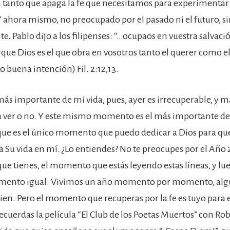
tanto que apaga la fe que necesitamos para experimentar
ahora mismo, no preocupado por el pasado ni el futuro, si
e. Pablo dijo a los filipenses: “…ocupaos en vuestra salvac
rque Dios es el que obra en vosotros tanto el querer como el
o buena intención) Fil. 2:12,13.
 más importante de mi vida, pues, ayer es irrecuperable, y 
y a ver o no. Y este mismo momento es el más importante del
que es el único momento que puedo dedicar a Dios para que
a Su vida en mí. ¿Lo entiendes? No te preocupes por el Año 
e tienes, el momento que estás leyendo estas líneas, y lue
mento igual. Vivimos un año momento por momento, algu
bien. Pero el momento que recuperas por la fe es tuyo par
Recuerdas la película “El Club de los Poetas Muertos” con Ro