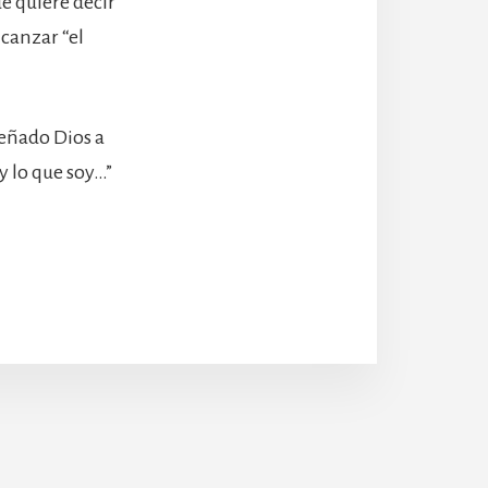
e quiere decir
lcanzar “el
eñado Dios a
y lo que soy…”