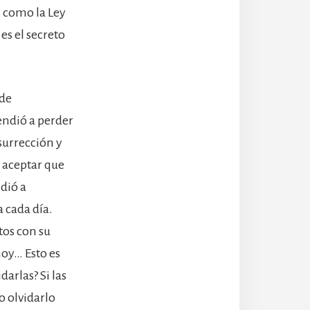
, como la Ley
es el secreto
 de
endió a perder
esurrección y
 aceptar que
ndió a
 cada día.
tos con su
hoy… Esto es
arlas? Si las
o olvidarlo