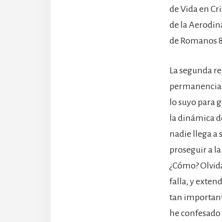
de Vida en Cr
de la Aerodiná
de Romanos 8 
La segunda re
permanencia. 
lo suyo para g
la dinámica d
nadie llega a 
proseguir a l
¿Cómo? Olvida
falla, y exten
tan important
he confesado 