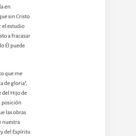
da en
que sin Cristo
 el estudio
sto a fracasar
lo Él puede
sto que me
a de gloria”,
 del Hijo de
a posición
ue las obras
e nuestra
y del Espíritu