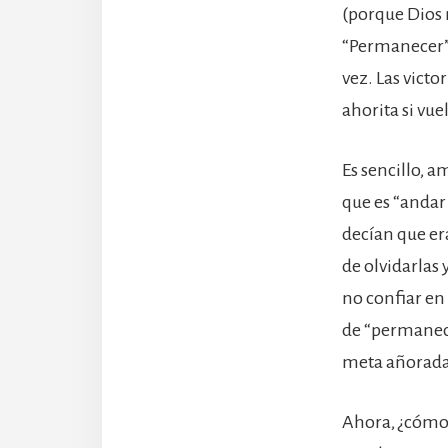
(porque Dios n
“Permanecer” 
vez. Las vict
ahorita si vue
Es sencillo, 
que es “andar 
decían que er
de olvidarlas
no confiar en
de “permanece
meta añorada
Ahora, ¿cómo 