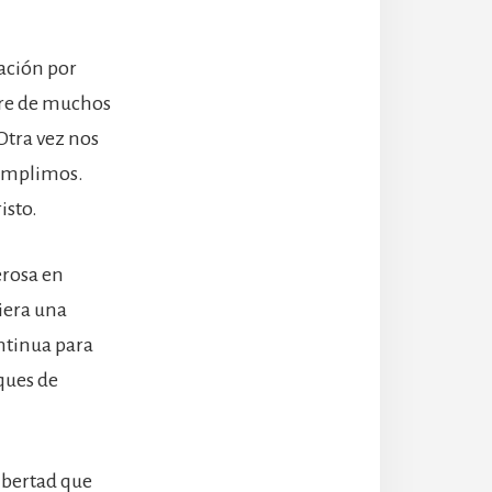
ación por
bre de muchos
Otra vez nos
cumplimos.
isto.
erosa en
uiera una
ontinua para
ques de
ibertad que