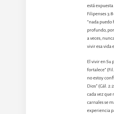
está expuesta
Filipenses 3:8
“nada puedo h
profundo, porq
a veces, nunca
vivir esa vida
El vivir en Su
fortalece” (Fi
no estoy confi
Dios” (Gál. 2:
cada vez que 
carnales se ma
experiencia pa