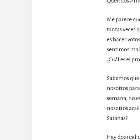
Queridos Ami
Me parece que
tantas veces
es hacer voto
sentimos mal
¿Cuál es el pr
Sabemos que 
nosotros para 
semana, no es
nosotros aquí
Satanás?
Hay dos reali