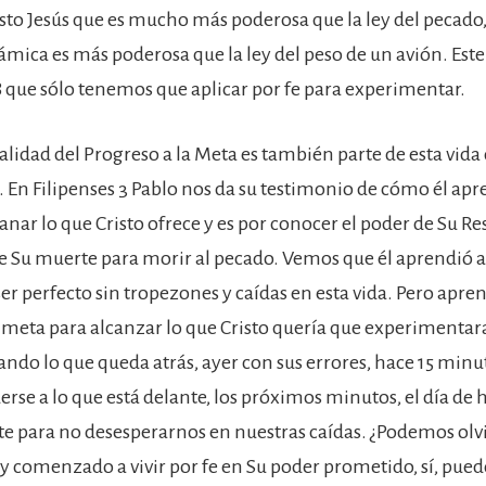
isto Jesús que es mucho más poderosa que la ley del pecado
mica es más poderosa que la ley del peso de un avión. Este 
que sólo tenemos que aplicar por fe para experimentar.
alidad del Progreso a la Meta es también parte de esta vida
En Filipenses 3 Pablo nos da su testimonio de cómo él apr
anar lo que Cristo ofrece y es por conocer el poder de Su R
e Su muerte para morir al pecado. Vemos que él aprendió a
ser perfecto sin tropezones y caídas en esta vida. Pero apre
a meta para alcanzar lo que Cristo quería que experimentara
ndo lo que queda atrás, ayer con sus errores, hace 15 minu
derse a lo que está delante, los próximos minutos, el día de 
e para no desesperarnos en nuestras caídas. ¿Podemos olvid
y comenzado a vivir por fe en Su poder prometido, sí, pued