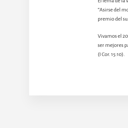
El lema de la
“Asirse del m
premio del su
Vivamos el 20
ser mejores pa
(I Cor. 15:10).