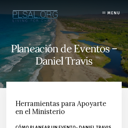
Skip
to
MENU
content
Planeación de Eventos –
Daniel Travis
Herramientas para Apoyarte
en el Ministerio
CÓMO PLANEAR UN EVENTO- DANIEL TRAVIS